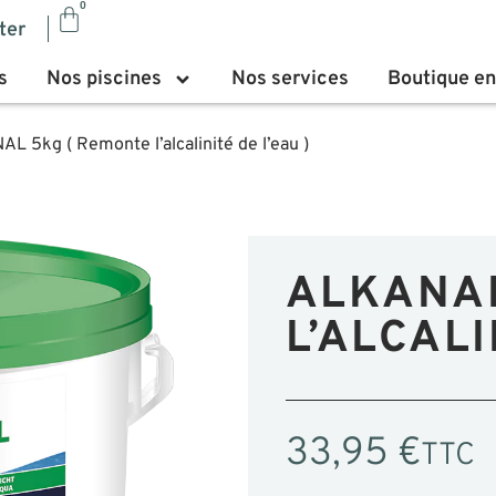
0
ter
s
Nos piscines
Nos services
Boutique en
L 5kg ( Remonte l’alcalinité de l’eau )
ALKANAL
L’ALCALI
33,95
€
TTC