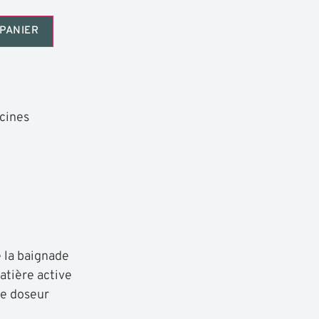
PANIER
scines
e la baignade
atière active
re doseur