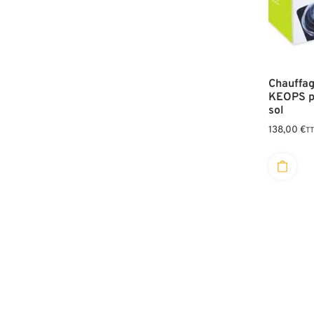
Chauffag
KEOPS po
sol
138,00
€
T