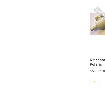
Kit conn
Polaris
55,20
€
TT