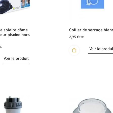
e solaire dôme
Collier de serrage blan
ur piscine hors
3,95
€
TTC
TC
Voir le produi
Voir le produit