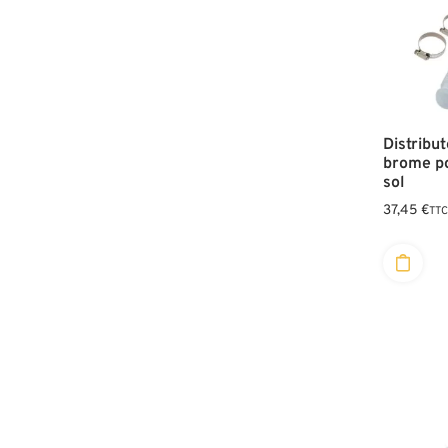
Distribu
brome po
sol
37,45
€
TT