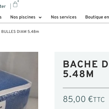
0
ter
s
Nos piscines
Nos services
Boutique en
E BULLES DIAM 5.48m
BACHE D
5.48M
85,00
€
TTC