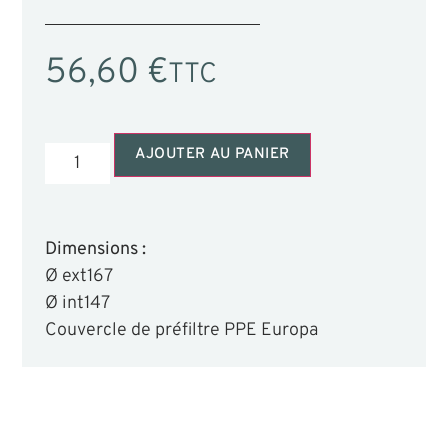
56,60
€
TTC
AJOUTER AU PANIER
Dimensions :
Ø ext
167
Ø int
147
Couvercle de préfiltre PPE Europa