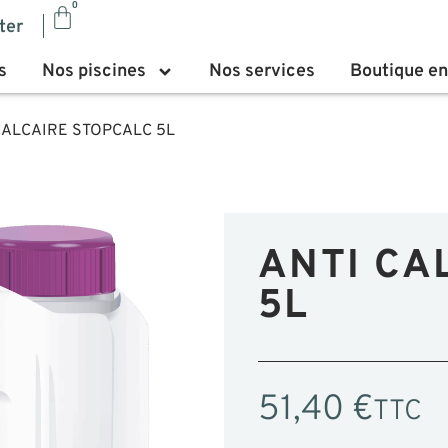
0
ter
s
Nos piscines
Nos services
Boutique en
CALCAIRE STOPCALC 5L
ANTI CA
5L
51,40
€
TTC