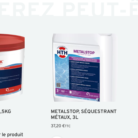
EREZ PEUT-
4,5KG
METALSTOP, SÉQUESTRANT
MÉTAUX, 3L
37,20
€
TTC
r le produit