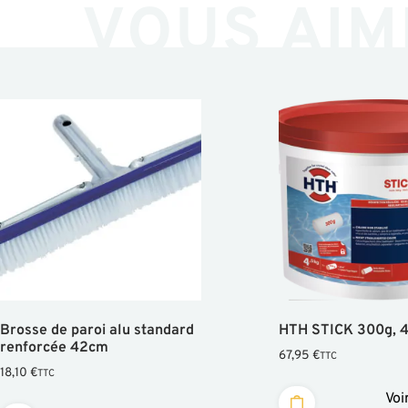
VOUS AIM
Brosse de paroi alu standard
HTH STICK 300g, 
renforcée 42cm
67,95
€
TTC
18,10
€
TTC
Voi