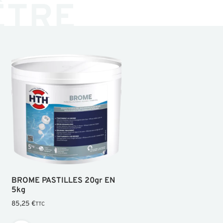
ÊTRE
BROME PASTILLES 20gr EN
5kg
85,25
€
TTC