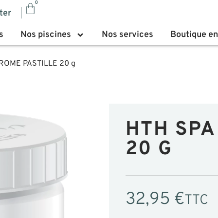
0
ter
s
Nos piscines
Nos services
Boutique en
ROME PASTILLE 20 g
HTH SPA
20 G
32,95
€
TTC