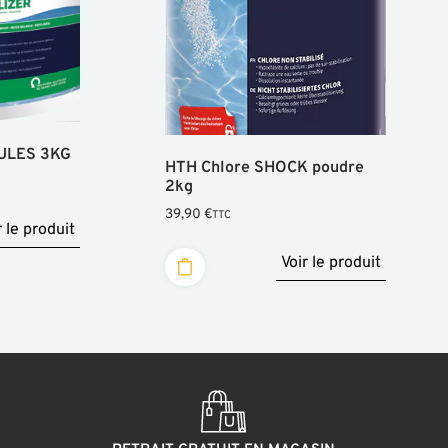
ULES 3KG
HTH Chlore SHOCK poudre
2kg
39,90
€
TTC
r le produit
Voir le produit