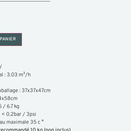
PANIER
V
l : 3.03 m³/h
mballage : 37x37x47cm
34x58cm
 / 6.7 kg
< 0.2bar / 3psi
au maximale 35 c °
recommandé 10 kg (non inclus)