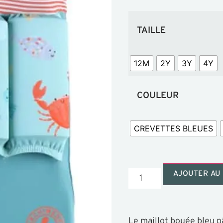
TAILLE
12M
2Y
3Y
4Y
COULEUR
CREVETTES BLEUES
AJOUTER AU 
Le maillot bouée bleu p