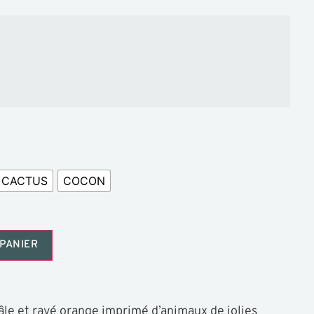
CACTUS
COCON
PANIER
âle et rayé orange imprimé d’animaux de jolies