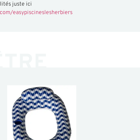
ités juste ici
com/easypiscineslesherbiers
ÊTRE