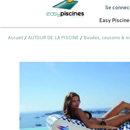
Se connec
Easy Piscine
Accueil
/
AUTOUR DE LA PISCINE
/
Bouées, coussins & m