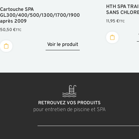
HTH SPA TRA
Cartouche SPA
SANS CHLORE
GL300/400/500/1300/1700/1900
après 2009
11,95
€
TTC
50,50
€
TTC
Voir le produit
RETROUVEZ VOS PRODUITS
pour entretien de piscine et SPA