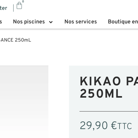
0
ter
s
Nos piscines
Nos services
Boutique en
GANCE 250mL
KIKAO P
250ML
29,90
€
TTC