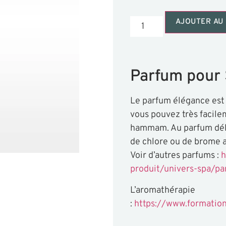
AJOUTER AU 
Parfum pour
Le parfum élégance est 
vous pouvez très facilem
hammam. Au parfum délic
de chlore ou de brome a
Voir d’autres parfums :
h
produit/univers-spa/pa
L’aromathérapie
:
https://www.formatio