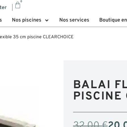
0
ter
s
Nos piscines
Nos services
Boutique en
ﬂexible 35 cm piscine CLEARCHOICE
BALAI FL
ISCINE 
32,00
€
20,