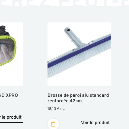
EREZ PEUT-
ND XPRO
Brosse de paroi alu standard
renforcée 42cm
18,10
€
TTC
r le produit
Voir le produit