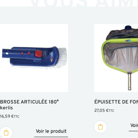
VOUS AIM
BROSSE ARTICULÉE 180°
ÉPUISETTE DE FO
kerlis
27,05
€
TTC
16,59
€
TTC
Voi
Voir le produit